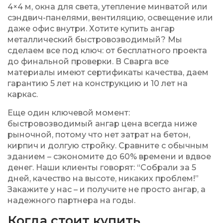
4×4 м
, окна для света, утепление минватой или
сэндвич-панелями, вентиляцию, освещение или
даже офис внутри. Хотите купить ангар
металлический быстровозводимый? Мы
сделаем все под ключ: от бесплатного проекта
до финальной проверки. В Сварга все
материалы имеют сертификаты качества, даем
гарантию
5 лет
на конструкцию и
10 лет
на
каркас.
Еще один ключевой момент:
быстровозводимый ангар цена всегда ниже
рыночной, потому что нет затрат на бетон,
кирпич и долгую стройку. Сравните с обычным
зданием – сэкономите до
60% времени
и вдвое
денег. Наши клиенты говорят: “Собрали за 5
дней, качество на высоте, никаких проблем!”
Закажите у нас – и получите не просто ангар, а
надежного партнера на годы.
Когда стоит купить