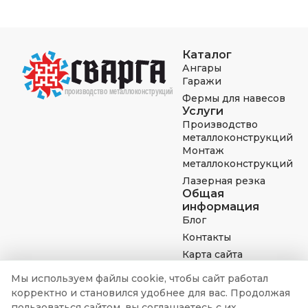
Каталог
Ангары
Гаражи
Фермы для навесов
Услуги
Производство
металлоконструкций
Монтаж
металлоконструкций
Лазерная резка
Общая
информация
Блог
Контакты
Карта сайта
Мы используем файлы cookie, чтобы сайт работал
корректно и становился удобнее для вас. Продолжая
8 (800) 777-78-56
пользоваться сайтом, вы соглашаетесь с их